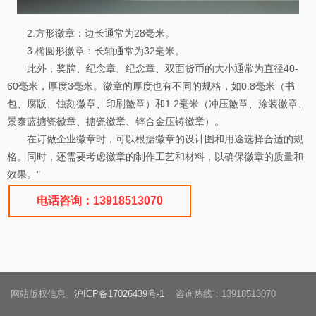
2.方形徽章：边长通常为28毫米。
3.椭圆形徽章：长轴通常为32毫米。
此外，奖牌、纪念章、纪念章、双面货币的大小通常为直径40-
60毫米，厚度3毫米。徽章的厚度也有不同的规格，如0.8毫米（书
包、腐版、蚀刻徽章、印刷徽章）和1.2毫米（冲压徽章、涂装徽章、
景泰蓝搪瓷徽章、搪瓷徽章、锌合金压铸徽章）。
在订做企业徽章时，可以根据徽章的设计图和用途选择合适的规
格。同时，还需要考虑徽章的制作工艺和材料，以确保徽章的质量和
效果。"
电话咨询：13918513070
网站版权信息
沪ICP备17026439号-1
咨询热线：13918513070