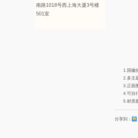
南路1018号西上海大厦3号楼
501室
1.国徽的
2.多主题
3.正面图
4.可自行
5.材质影
分享到：