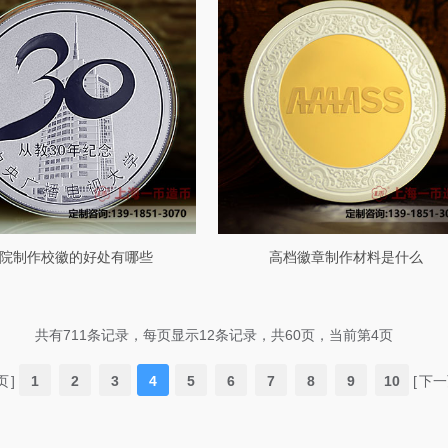
院制作校徽的好处有哪些
高档徽章制作材料是什么
共有711条记录，每页显示12条记录，共60页，当前第4页
页
]
1
2
3
4
5
6
7
8
9
10
[
下一