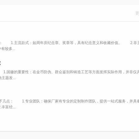
 1.主流款式：如周年庆纪念章、奖章等，具有纪念意义和收藏价值。 2.非
较多...
究
.国徽的重要性：在金币防伪、群众鉴别和铸造工艺等方面发挥实际作用，并非仅
题发...
几点： 1.专业团队：确保厂家有专业的定制制作团队，提供一站式服务，并具
富经...