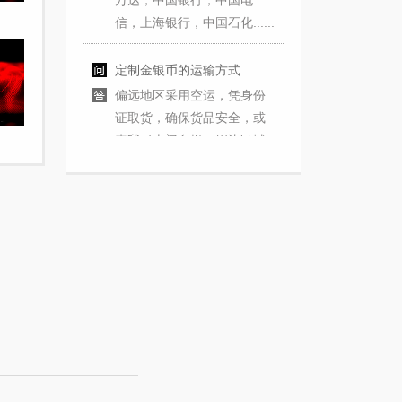
信，上海银行，中国石化......
定制金银币的运输方式
偏远地区采用空运，凭身份
证取货，确保货品安全，或
来我司上门自提，周边区域
也可送货上门
想要定制金银币没有设计图
稿怎么办
上海一币造币公司设计师团
队免费为你提供图案设计
定制金银币的制作周期
根据产品设计图案，图案及
工艺复杂度，包装合方式，
我工厂的排单情况而定，工
期一般在15-20工作日左右，
特殊情况可加急按排，不耽