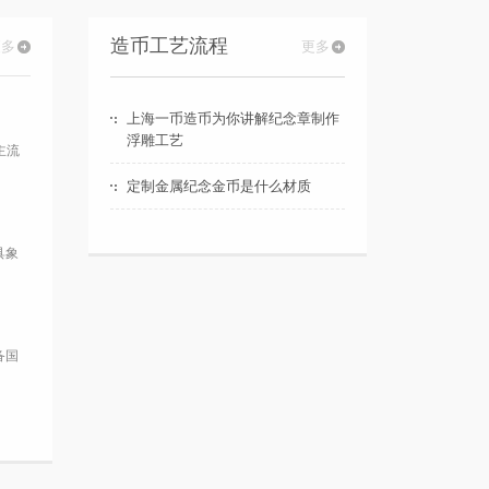
纪念章定制厂家有什么区
误使用
别？
造币工艺流程
更多
更多
越来越多的人选择纪念章定
制来替代一些传统的礼品。
那么采购人员面临与各种纪
上海一币造币为你讲解纪念章制作
念章定制厂家打交道的可
浮雕工艺
主流
能。那么纪念章定制厂家有
定制金属纪念金币是什么材质
什么区别？在选择纪念章定
制厂家的时候你发
具象
备国