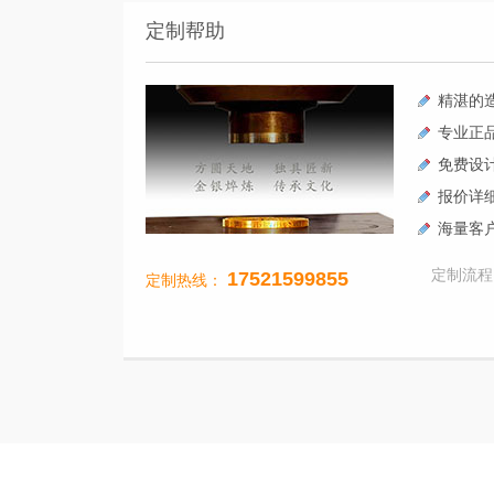
定制帮助
精湛的
专业正
免费设
报价详
海量客
定制流程
17521599855
定制热线：