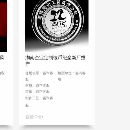
风
湖南企业定制银币纪念新厂投
企业上市纪
产
凡
询客
使用场景：咨询客
检测单位：咨询客
使用场景：咨
服
服
服
材质：咨询客服
材质：咨询客
重量：咨询客服
重量：咨询客
制作工艺：
咨询客
制作工艺：
咨
服
服
查看详情>
查看详情>